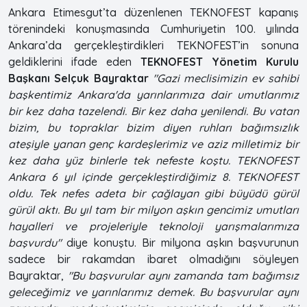
Ankara Etimesgut’ta düzenlenen TEKNOFEST kapanış
törenindeki konuşmasında Cumhuriyetin 100. yılında
Ankara’da gerçekleştirdikleri TEKNOFEST’in sonuna
geldiklerini ifade eden
TEKNOFEST Yönetim Kurulu
Başkanı Selçuk Bayraktar
"Gazi meclisimizin ev sahibi
başkentimiz Ankara'da yarınlarımıza dair umutlarımız
bir kez daha tazelendi. Bir kez daha yenilendi. Bu vatan
bizim, bu topraklar bizim diyen ruhları bağımsızlık
ateşiyle yanan genç kardeşlerimiz ve aziz milletimiz bir
kez daha yüz binlerle tek nefeste koştu. TEKNOFEST
Ankara 6 yıl içinde gerçekleştirdiğimiz 8. TEKNOFEST
oldu. Tek nefes adeta bir çağlayan gibi büyüdü gürül
gürül aktı. Bu yıl tam bir milyon aşkın gencimiz umutları
hayalleri ve projeleriyle teknoloji yarışmalarımıza
başvurdu"
diye konuştu. Bir milyona aşkın başvurunun
sadece bir rakamdan ibaret olmadığını söyleyen
Bayraktar,
"Bu başvurular aynı zamanda tam bağımsız
geleceğimiz ve yarınlarımız demek. Bu başvurular aynı