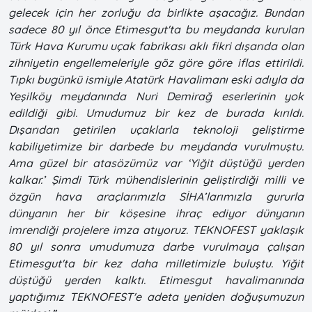
gelecek için her zorluğu da birlikte aşacağız. Bundan
sadece 80 yıl önce Etimesgut'ta bu meydanda kurulan
Türk Hava Kurumu uçak fabrikası aklı fikri dışarıda olan
zihniyetin engellemeleriyle göz göre göre iflas ettirildi.
Tıpkı bugünkü ismiyle Atatürk Havalimanı eski adıyla da
Yeşilköy meydanında Nuri Demirağ eserlerinin yok
edildiği gibi. Umudumuz bir kez de burada kırıldı.
Dışarıdan getirilen uçaklarla teknoloji geliştirme
kabiliyetimize bir darbede bu meydanda vurulmuştu.
Ama güzel bir atasözümüz var ‘Yiğit düştüğü yerden
kalkar.’ Şimdi Türk mühendislerinin geliştirdiği milli ve
özgün hava araçlarımızla SİHA’larımızla gururla
dünyanın her bir köşesine ihraç ediyor dünyanın
imrendiği projelere imza atıyoruz. TEKNOFEST yaklaşık
80 yıl sonra umudumuza darbe vurulmaya çalışan
Etimesgut'ta bir kez daha milletimizle buluştu. Yiğit
düştüğü yerden kalktı. Etimesgut havalimanında
yaptığımız TEKNOFEST'e adeta yeniden doğuşumuzun