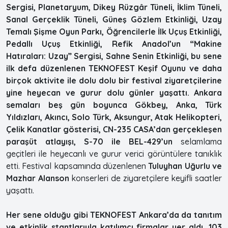
Sergisi, Planetaryum, Dikey Rüzgâr Tüneli, İklim Tüneli,
Sanal Gerçeklik Tüneli, Güneş Gözlem Etkinliği, Uzay
Temalı Şişme Oyun Parkı, Öğrencilerle İlk Uçuş Etkinliği,
Pedallı Uçuş Etkinliği, Refik Anadol’un “Makine
Hatıraları: Uzay” Sergisi, Sahne Senin Etkinliği, bu sene
ilk defa düzenlenen TEKNOFEST Keşif Oyunu ve daha
birçok aktivite ile dolu dolu bir festival ziyaretçilerine
yine heyecan ve gurur dolu günler yaşattı. Ankara
semaları beş gün boyunca Gökbey, Anka, Türk
Yıldızları, Akıncı, Solo Türk, Aksungur, Atak Helikopteri,
Çelik Kanatlar gösterisi, CN-235 CASA’dan gerçekleşen
paraşüt atlayışı, S-70 ile BEL-429’un
selamlama
geçitleri ile heyecanlı ve gurur verici görüntülere tanıklık
etti. Festival kapsamında düzenlenen
Tuluyhan Uğurlu ve
Mazhar Alanson
konserleri de ziyaretçilere keyifli saatler
yaşattı.
Her sene olduğu gibi TEKNOFEST Ankara’da da tanıtım
ve etkinlik stantlarıyla katılımcı firmalar yer aldı. 103