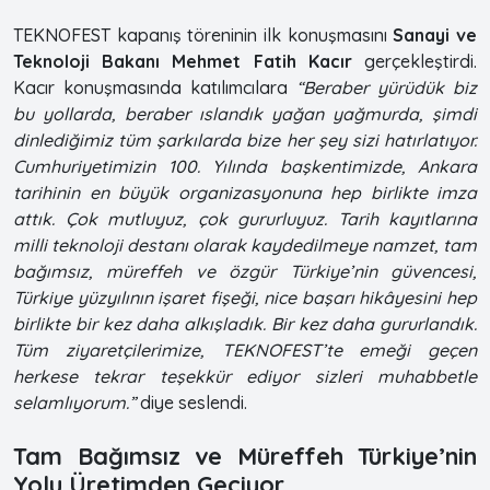
TEKNOFEST kapanış töreninin ilk konuşmasını
Sanayi ve
Teknoloji Bakanı Mehmet Fatih Kacır
gerçekleştirdi.
Kacır konuşmasında katılımcılara
“Beraber yürüdük biz
bu yollarda, beraber ıslandık yağan yağmurda, şimdi
dinlediğimiz tüm şarkılarda bize her şey sizi hatırlatıyor.
Cumhuriyetimizin 100. Yılında başkentimizde, Ankara
tarihinin en büyük organizasyonuna hep birlikte imza
attık. Çok mutluyuz, çok gururluyuz. Tarih kayıtlarına
milli teknoloji destanı olarak kaydedilmeye namzet, tam
bağımsız, müreffeh ve özgür Türkiye’nin güvencesi,
Türkiye yüzyılının işaret fişeği, nice başarı hikâyesini hep
birlikte bir kez daha alkışladık. Bir kez daha gururlandık.
Tüm ziyaretçilerimize, TEKNOFEST’te emeği geçen
herkese tekrar teşekkür ediyor sizleri muhabbetle
selamlıyorum.”
diye seslendi.
Tam Bağımsız ve Müreffeh Türkiye’nin
Yolu Üretimden Geçiyor