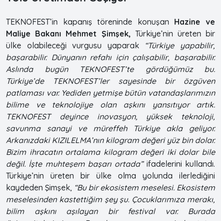
TEKNOFEST’in kapanış töreninde konuşan
Hazine ve
Maliye Bakanı Mehmet Şimşek,
Türkiye’nin üreten bir
ülke olabileceği vurgusu yaparak
“Türkiye yapabilir,
başarabilir. Dünyanın refahı için çalışabilir, başarabilir.
Aslında bugün TEKNOFEST’te gördüğümüz bu.
Türkiye’de TEKNOFEST’ler sayesinde bir özgüven
patlaması var. Yediden yetmişe bütün vatandaşlarımızın
bilime ve teknolojiye olan aşkını yansıtıyor artık.
TEKNOFEST deyince inovasyon, yüksek teknoloji,
savunma sanayi ve müreffeh Türkiye akla geliyor.
Arkanızdaki KIZILELMA’nın kilogram değeri yüz bin dolar.
Bizim ihracatın ortalama kilogram değeri iki dolar bile
değil. İşte muhteşem başarı ortada”
ifadelerini kullandı.
Türkiye’nin üreten bir ülke olma yolunda ilerlediğini
kaydeden Şimşek,
“Bu bir ekosistem meselesi. Ekosistem
meselesinden kastettiğim şey şu. Çocuklarımıza merakı,
bilim aşkını aşılayan bir festival var. Burada