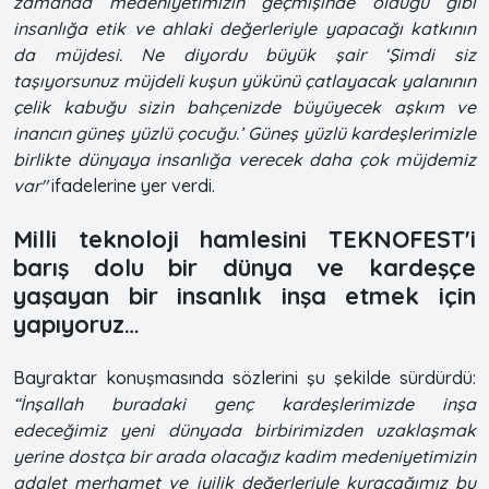
zamanda medeniyetimizin geçmişinde olduğu gibi
insanlığa etik ve ahlaki değerleriyle yapacağı katkının
da müjdesi. Ne diyordu büyük şair ‘Şimdi siz
taşıyorsunuz müjdeli kuşun yükünü çatlayacak yalanının
çelik kabuğu sizin bahçenizde büyüyecek aşkım ve
inancın güneş yüzlü çocuğu.’ Güneş yüzlü kardeşlerimizle
birlikte dünyaya insanlığa verecek daha çok müjdemiz
var"
ifadelerine yer verdi.
Milli teknoloji hamlesini TEKNOFEST'i
barış dolu bir dünya ve kardeşçe
yaşayan bir insanlık inşa etmek için
yapıyoruz…
Bayraktar konuşmasında sözlerini şu şekilde sürdürdü:
“İnşallah buradaki genç kardeşlerimizde inşa
edeceğimiz yeni dünyada birbirimizden uzaklaşmak
yerine dostça bir arada olacağız kadim medeniyetimizin
adalet merhamet ve iyilik değerleriyle kuracağımız bu