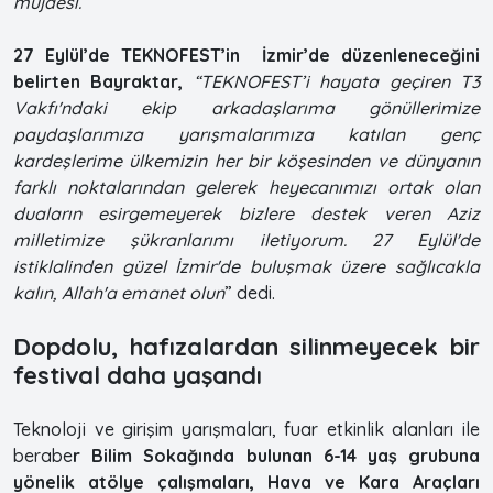
müjdesi.”
27 Eylül’de TEKNOFEST’in İzmir’de düzenleneceğini
belirten Bayraktar,
“TEKNOFEST’i hayata geçiren T3
Vakfı'ndaki ekip arkadaşlarıma gönüllerimize
paydaşlarımıza yarışmalarımıza katılan genç
kardeşlerime ülkemizin her bir köşesinden ve dünyanın
farklı noktalarından gelerek heyecanımızı ortak olan
duaların esirgemeyerek bizlere destek veren Aziz
milletimize şükranlarımı iletiyorum. 27 Eylül'de
istiklalinden güzel İzmir'de buluşmak üzere sağlıcakla
kalın, Allah'a emanet olun
” dedi.
Dopdolu, hafızalardan silinmeyecek bir
festival daha yaşandı
Teknoloji ve girişim yarışmaları, fuar etkinlik alanları ile
berabe
r Bilim Sokağında bulunan 6-14 yaş grubuna
yönelik atölye çalışmaları, Hava ve Kara Araçları