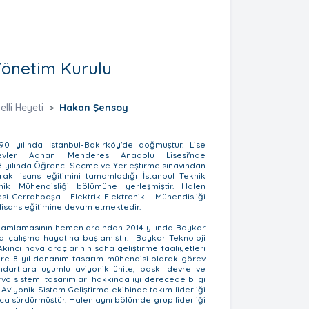
Yönetim Kurulu
lli Heyeti
Hakan Şensoy
0 yılında İstanbul-Bakırköy'de doğmuştur. Lise
lievler Adnan Menderes Anadolu Lisesi'nde
8 yılında Öğrenci Seçme ve Yerleştirme sınavından
rak lisans eğitimini tamamladığı İstanbul Teknik
ronik Mühendisliği bölümüne yerleşmiştir. Halen
esi-Cerrahpaşa Elektrik-Elektronik Mühendisliği
isans eğitimine devam etmektedir.
amamlamasının hemen ardından 2014 yılında Baykar
da çalışma hayatına başlamıştır. Baykar Teknoloji
kıncı hava araçlarının saha geliştirme faaliyetleri
re 8 yıl donanım tasarım mühendisi olarak görev
tandartlara uyumlu aviyonik ünite, baskı devre ve
o sistemi tasarımları hakkında iyi derecede bilgi
 Aviyonik Sistem Geliştirme ekibinde takım liderliği
nca sürdürmüştür. Halen aynı bölümde grup liderliği