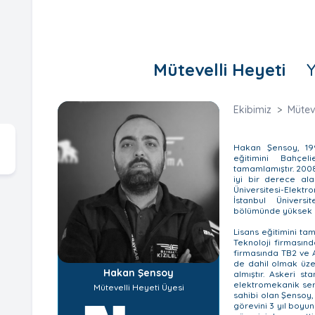
Mütevelli Heyeti
Ekibimiz
Müteve
Hakan Şensoy, 199
eğitimini Bahçe
tamamlamıştır. 200
iyi bir derece ala
Üniversitesi-Elekt
İstanbul Üniversit
bölümünde yüksek l
Lisans eğitimini t
Teknoloji firmasın
firmasında TB2 ve A
de dahil olmak üze
Hakan Şensoy
almıştır. Askeri s
elektromekanik serv
Mütevelli Heyeti Üyesi
sahibi olan Şensoy,
görevini 3 yıl boyu