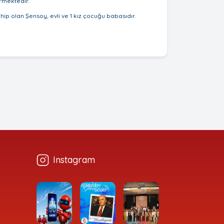
rmektedir.
sahip olan Şensoy, evli ve 1 kız çocuğu babasıdır.
Instagram