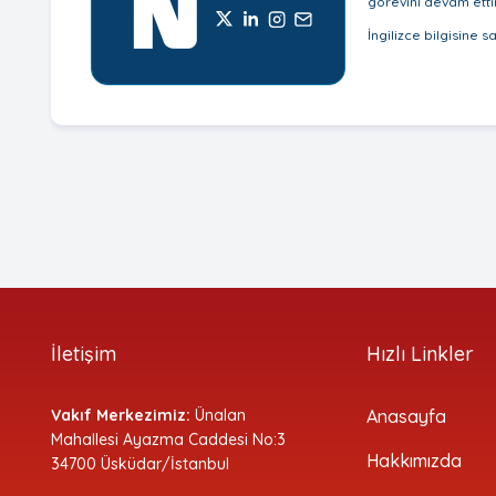
görevini devam etti
İngilizce bilgisine 
İletişim
Hızlı Linkler
Vakıf Merkezimiz:
Ünalan
Anasayfa
Mahallesi Ayazma Caddesi No:3
Hakkımızda
34700 Üsküdar/İstanbul