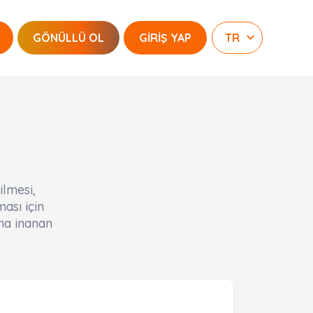
GÖNÜLLÜ OL
GİRİŞ YAP
ilmesi,
ası için
una inanan