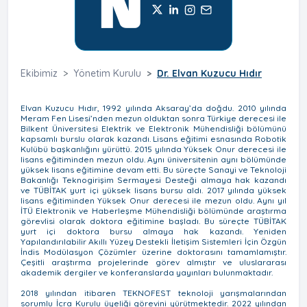
Ekibimiz
Yönetim Kurulu
Dr. Elvan Kuzucu Hıdır
Elvan Kuzucu Hıdır, 1992 yılında Aksaray’da doğdu. 2010 yılında
Meram Fen Lisesi’nden mezun olduktan sonra Türkiye derecesi ile
Bilkent Üniversitesi Elektrik ve Elektronik Mühendisliği bölümünü
kapsamlı burslu olarak kazandı. Lisans eğitimi esnasında Robotik
Kulübü başkanlığını yürüttü. 2015 yılında Yüksek Onur derecesi ile
lisans eğitiminden mezun oldu. Aynı üniversitenin aynı bölümünde
yüksek lisans eğitimine devam etti. Bu süreçte Sanayi ve Teknoloji
Bakanlığı Teknogirişim Sermayesi Desteği almaya hak kazandı
ve TÜBİTAK yurt içi yüksek lisans bursu aldı. 2017 yılında yüksek
lisans eğitiminden Yüksek Onur derecesi ile mezun oldu. Aynı yıl
İTÜ Elektronik ve Haberleşme Mühendisliği bölümünde araştırma
görevlisi olarak doktora eğitimine başladı. Bu süreçte TÜBİTAK
yurt içi doktora bursu almaya hak kazandı. Yeniden
Yapılandırılabilir Akıllı Yüzey Destekli İletişim Sistemleri İçin Özgün
İndis Modülasyon Çözümler üzerine doktorasını tamamlamıştır.
Çeşitli araştırma projelerinde görev almıştır ve uluslararası
akademik dergiler ve konferanslarda yayınları bulunmaktadır.
2018 yılından itibaren TEKNOFEST teknoloji yarışmalarından
sorumlu İcra Kurulu üyeliği görevini yürütmektedir. 2022 yılından