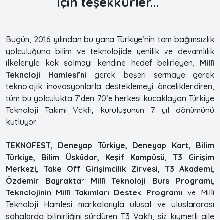
için teşekkürler...
Bugün, 2016 yılından bu yana Türkiye’nin tam bağımsızlık
yolculuğuna bilim ve teknolojide yenilik ve devamlılık
ilkeleriyle kök salmayı kendine hedef belirleyen,
Millî
Teknoloji Hamlesi’ni
gerek beşeri sermaye gerek
teknolojik inovasyonlarla desteklemeyi önceliklendiren,
tüm bu yolculukta 7’den 70’e herkesi kucaklayan Türkiye
Teknoloji Takımı Vakfı, kuruluşunun 7. yıl dönümünü
kutluyor.
TEKNOFEST, Deneyap Türkiye, Deneyap Kart, Bilim
Türkiye, Bilim Üsküdar, Keşif Kampüsü, T3 Girişim
Merkezi, Take Off Girişimcilik Zirvesi, T3 Akademi,
Özdemir Bayraktar Millî Teknoloji Burs Programı,
Teknolojinin Millî Takımları Destek Programı
ve Millî
Teknoloji Hamlesi markalarıyla ulusal ve uluslararası
sahalarda bilinirliğini sürdüren T3 Vakfı, siz kıymetli aile