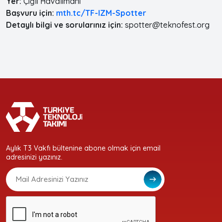
Yer:
Çiğli Havalimanı
Başvuru için:
mth.tc/TF-IZM-Spotter
Detaylı bilgi ve sorularınız için:
spotter@teknofest.org
Aylık T3 Vakfı bültenine abone olmak için email
adresinizi yazınız.