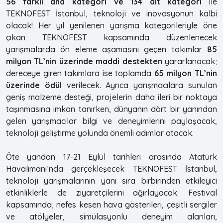
56 farklı ana kategori ve 134 alt kategori
ile
TEKNOFEST İstanbul, teknoloji ve inovasyonun kalbi
olacak! Her yıl yenilenen yarışma kategorileriyle öne
çıkan TEKNOFEST kapsamında düzenlenecek
yarışmalarda ön eleme aşamasını geçen takımlar
85
milyon TL’nin üzerinde maddi destekten
yararlanacak;
dereceye giren takımlara ise toplamda
65 milyon TL’nin
üzerinde ödül
verilecek. Ayrıca yarışmacılara sunulan
geniş malzeme desteği, projelerin daha ileri bir noktaya
taşınmasına imkan tanırken, dünyanın dört bir yanından
gelen yarışmacılar bilgi ve deneyimlerini paylaşacak,
teknoloji geliştirme yolunda önemli adımlar atacak.
Öte yandan 17-21 Eylül tarihleri arasında Atatürk
Havalimanı’nda gerçekleşecek TEKNOFEST İstanbul,
teknoloji yarışmalarının yanı sıra birbirinden etkileyici
etkinliklerle de ziyaretçilerini ağırlayacak. Festival
kapsamında; nefes kesen hava gösterileri, çeşitli sergiler
ve atölyeler, simülasyonlu deneyim alanları,