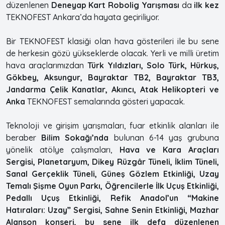
düzenlenen
Deneyap Kart Robolig Yarışması
da
ilk kez
TEKNOFEST Ankara’da hayata geçiriliyor.
Bir TEKNOFEST klasiği olan hava gösterileri ile bu sene
de herkesin gözü yükseklerde olacak. Yerli ve milli üretim
hava araçlarımızdan
Türk Yıldızları, Solo Türk, Hürkuş,
Gökbey, Aksungur, Bayraktar TB2, Bayraktar TB3,
Jandarma Çelik Kanatlar, Akıncı, Atak Helikopteri ve
Anka
TEKNOFEST semalarında gösteri yapacak.
Teknoloji ve girişim yarışmaları, fuar etkinlik alanları ile
beraber
Bilim Sokağı’nda
bulunan 6-14 yaş grubuna
yönelik atölye çalışmaları,
Hava ve Kara Araçları
Sergisi, Planetaryum, Dikey Rüzgâr Tüneli, İklim Tüneli,
Sanal Gerçeklik Tüneli, Güneş Gözlem Etkinliği, Uzay
Temalı Şişme Oyun Parkı, Öğrencilerle İlk Uçuş Etkinliği,
Pedallı Uçuş Etkinliği, Refik Anadol’un “Makine
Hatıraları: Uzay” Sergisi, Sahne Senin Etkinliği, Mazhar
Alanson konseri, bu sene ilk defa düzenlenen