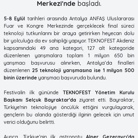
Merkezi'nde
başladı.
5-8 Eylül
tarihleri arasında Antalya ANFAŞ Uluslararası
Fuar ve Kongre Merkezinde gerçeklecek final süreci
teknoloji tutkunlarını bir araya getirirken heyecan dolu
bir yolculuğa da ev sahipliği yapıyor. TEKNOFEST Akdeniz
kapsamındaki 49 ana kategori, 127 alt kategoride
düzenlenen yarışmalara toplam 1 milyon 650 bin
yarışmacı başvurusu alınırken, Antalya’da finalleri
düzenlenen
25 teknoloji yarışmasına ise 1 milyon 500
binin üzerinde
yarışmacı başvuruda bulundu.
Festivalin ilk gününde
TEKNOFEST Yönetim Kurulu
Başkanı Selçuk Bayraktar'da
ziyaret etti. Bayraktar,
Türkiye'nin teknolojiye öncülük ettiğini vurgulayarak,
gençlerin bu alanda gösterdiği ilginin gelecek için umut
verici olduğunu belirtti.
Ayrıca, Türkiye’nin ilk astronotu
Alper Gezeravcı'da