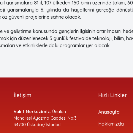
z yıl yarışmalara 81 il, 107 ülkeden 150 binin üzerinde takım, 
i yarışmalarıyla 6. yılında da hayallerini gerçeğe dönüş
e öz güvenli projelerine sahne olacak.
me ve geliştirme konusunda gençlerin ilgisinin artırılmasını he
ak için düzenlenecek 5 günlük festivalde teknoloji, bilim, havac
ışmaları ve etkinliklerle dolu programlar yer alacak.
İletişim
Hızlı Linkler
Vakıf Merkezimiz:
Ünalan
Anasayfa
Mahallesi Ayazma Caddesi No:3
Hakkımızda
34700 Üsküdar/İstanbul