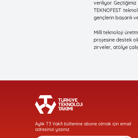
veriliyor. Geçtiğimi
TEKNOFEST teknoloj
gençlerin başarılı v
Millî teknoloji üret
projesine destek olm
zirveler, atölye çal
Aylık T3 Vakfı bültenine abone olmak için email
adresinizi yazınız.