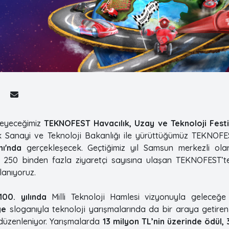
nleyeceğimiz
TEKNOFEST Havacılık, Uzay ve Teknoloji Fest
k Sanayi ve Teknoloji Bakanlığı ile yürüttüğümüz TEKNOFE
ı'nda
gerçekleşecek. Geçtiğimiz yıl Samsun merkezli ola
 250 binden fazla ziyaretçi sayısına ulaşan TEKNOFEST’te
lanıyoruz.
100. yılında
Milli Teknoloji Hamlesi vizyonuyla geleceğe 
ye
sloganıyla teknoloji yarışmalarında da bir araya getir
üzenleniyor. Yarışmalarda
13 milyon TL’nin üzerinde ödül