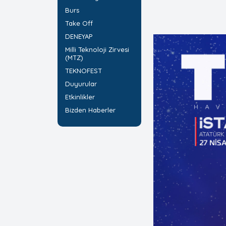
Burs
Take Off
DENEYAP
Milli Teknoloji Zirvesi
(MTZ)
TEKNOFEST
Duyurular
Etkinlikler
Bizden Haberler