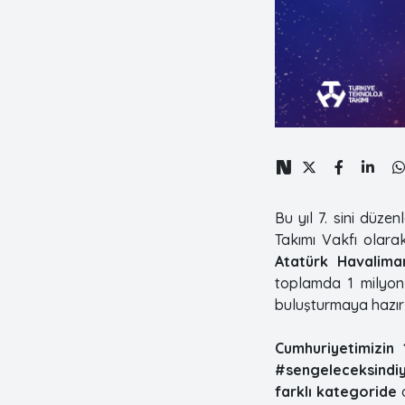
Bu yıl 7. sini düze
Takımı Vakfı olara
Atatürk Havaliman
toplamda 1 milyon
buluşturmaya hazır
Cumhuriyetimizin 
#sengeleceksindi
farklı kategoride
d