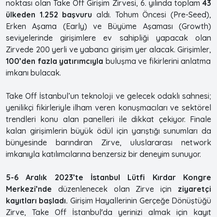
noktası olan Take Off Girişim Zirvesi, 6. yılında toplam
43
ülkeden 1.252 başvuru
aldı. Tohum Öncesi (Pre-Seed),
Erken Aşama (Early) ve Büyüme Aşaması (Growth)
seviyelerinde girişimlere ev sahipliği yapacak olan
Zirvede 200 yerli ve yabancı girişim yer alacak. Girişimler,
100’den fazla yatırımcıyla
buluşma ve fikirlerini anlatma
imkanı bulacak.
Take Off İstanbul’un teknoloji ve gelecek odaklı sahnesi;
yenilikçi fikirleriyle ilham veren konuşmacıları ve sektörel
trendleri konu alan panelleri ile dikkat çekiyor. Finale
kalan girişimlerin büyük ödül için yarıştığı sunumları da
bünyesinde barındıran Zirve, uluslararası network
imkanıyla katılımcılarına benzersiz bir deneyim sunuyor.
5-6 Aralık 2023’te İstanbul Lütfi Kırdar Kongre
Merkezi’nde
düzenlenecek olan Zirve için
ziyaretçi
kayıtları başladı.
Girişim Hayallerinin Gerçeğe Dönüştüğü
Zirve, Take Off İstanbul'da yerinizi almak için kayıt