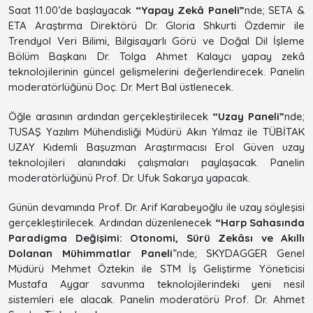
Saat 11.00’de başlayacak
“Yapay Zekâ Paneli”
nde; SETA &
ETA Araştırma Direktörü Dr. Gloria Shkurti Özdemir ile
Trendyol Veri Bilimi, Bilgisayarlı Görü ve Doğal Dil İşleme
Bölüm Başkanı Dr. Tolga Ahmet Kalaycı yapay zekâ
teknolojilerinin güncel gelişmelerini değerlendirecek. Panelin
moderatörlüğünü Doç. Dr. Mert Bal üstlenecek.
Öğle arasının ardından gerçekleştirilecek
“Uzay Paneli”
nde;
TUSAŞ Yazılım Mühendisliği Müdürü Akın Yılmaz ile TÜBİTAK
UZAY Kıdemli Başuzman Araştırmacısı Erol Güven uzay
teknolojileri alanındaki çalışmaları paylaşacak. Panelin
moderatörlüğünü Prof. Dr. Ufuk Sakarya yapacak.
Günün devamında Prof. Dr. Arif Karabeyoğlu ile uzay söyleşisi
gerçekleştirilecek. Ardından düzenlenecek
“Harp Sahasında
Paradigma Değişimi: Otonomi, Sürü Zekâsı ve Akıllı
Dolanan Mühimmatlar Paneli
”nde; SKYDAGGER Genel
Müdürü Mehmet Öztekin ile STM İş Geliştirme Yöneticisi
Mustafa Aygar savunma teknolojilerindeki yeni nesil
sistemleri ele alacak. Panelin moderatörü Prof. Dr. Ahmet