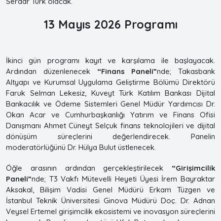
Serdar Türk olacak.
13 Mayıs 2026 Programı
İkinci gün programı kayıt ve karşılama ile başlayacak.
Ardından düzenlenecek
“Finans Paneli”
nde; Takasbank
Altyapı ve Kurumsal Uygulama Geliştirme Bölümü Direktörü
Faruk Selman Lekesiz, Kuveyt Türk Katılım Bankası Dijital
Bankacılık ve Ödeme Sistemleri Genel Müdür Yardımcısı Dr.
Okan Acar ve Cumhurbaşkanlığı Yatırım ve Finans Ofisi
Danışmanı Ahmet Cüneyt Selçuk finans teknolojileri ve dijital
dönüşüm süreçlerini değerlendirecek. Panelin
moderatörlüğünü Dr. Hülya Bulut üstlenecek.
Öğle arasının ardından gerçekleştirilecek
“Girişimcilik
Paneli”
nde; T3 Vakfı Mütevelli Heyeti Üyesi İrem Bayraktar
Aksakal, Bilişim Vadisi Genel Müdürü Erkam Tüzgen ve
İstanbul Teknik Üniversitesi Ginova Müdürü Doç. Dr. Adnan
Veysel Ertemel girişimcilik ekosistemi ve inovasyon süreçlerini