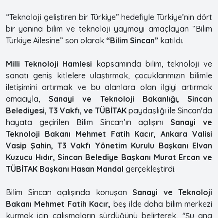
“Teknoloji geliştiren bir Türkiye” hedefiyle Türkiye’nin dört
bir yanına bilim ve teknoloji yaymayı amaçlayan “Bilim
Türkiye Ailesine” son olarak
“Bilim Sincan”
katıldı.
Milli Teknoloji Hamlesi
kapsamında bilim, teknoloji ve
sanatı geniş kitlelere ulaştırmak, çocuklarımızın bilimle
iletişimini artırmak ve bu alanlara olan ilgiyi artırmak
amacıyla,
Sanayi ve Teknoloji Bakanlığı, Sincan
Belediyesi, T3 Vakfı, ve TÜBİTAK
paydaşlığı ile Sincan'da
hayata geçirilen Bilim Sincan’ın açılışını
Sanayi ve
Teknoloji Bakanı Mehmet Fatih Kacır, Ankara Valisi
Vasip Şahin, T3 Vakfı Yönetim Kurulu Başkanı Elvan
Kuzucu Hıdır, Sincan Belediye Başkanı Murat Ercan ve
TÜBİTAK Başkanı Hasan Mandal
gerçekleştirdi.
Bilim Sincan açılışında konuşan
Sanayi ve Teknoloji
Bakanı Mehmet Fatih Kacır,
beş ilde daha bilim merkezi
kurmak için çalışmaların sürdüğünü belirterek, "Şu ana