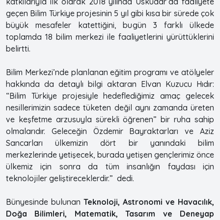
katkılarıyla ilk olarak 2018 yılında Üsküdar’da faaliyete
geçen Bilim Türkiye projesinin 5 yıl gibi kısa bir sürede çok
büyük mesafeler katettiğini, bugün 3 farklı ülkede
toplamda 18 bilim merkezi ile faaliyetlerini yürüttüklerini
belirtti.
Bilim Merkezi’nde planlanan eğitim programı ve atölyeler
hakkında da detaylı bilgi aktaran Elvan Kuzucu Hıdır:
“Bilim Türkiye projesiyle hedeflediğimiz amaç gelecek
nesillerimizin sadece tüketen değil aynı zamanda üreten
ve keşfetme arzusuyla sürekli öğrenen” bir ruha sahip
olmalarıdır. Geleceğin Özdemir Bayraktarları ve Aziz
Sancarları ülkemizin dört bir yanındaki bilim
merkezlerinde yetişecek, burada yetişen gençlerimiz önce
ülkemiz için sonra da tüm insanlığın faydası için
teknolojiler geliştireceklerdir.” dedi.
Bünyesinde bulunan
Teknoloji, Astronomi ve Havacılık,
Doğa Bilimleri, Matematik, Tasarım ve Deneyap