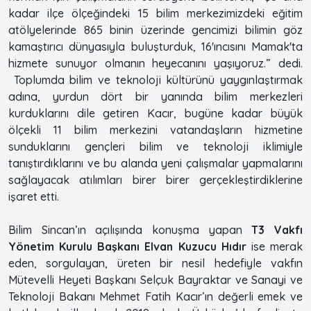
kadar ilçe ölçeğindeki 15 bilim merkezimizdeki eğitim
atölyelerinde 865 binin üzerinde gencimizi bilimin göz
kamaştırıcı dünyasıyla buluşturduk, 16'ıncısını Mamak'ta
hizmete sunuyor olmanın heyecanını yaşıyoruz.” dedi.
Toplumda bilim ve teknoloji kültürünü yaygınlaştırmak
adına, yurdun dört bir yanında bilim merkezleri
kurduklarını dile getiren Kacır, bugüne kadar büyük
ölçekli 11 bilim merkezini vatandaşların hizmetine
sunduklarını gençleri bilim ve teknoloji iklimiyle
tanıştırdıklarını ve bu alanda yeni çalışmalar yapmalarını
sağlayacak atılımları birer birer gerçekleştirdiklerine
işaret etti.
Bilim Sincan’ın açılışında konuşma yapan
T3 Vakfı
Yönetim Kurulu Başkanı Elvan Kuzucu Hıdır
ise merak
eden, sorgulayan, üreten bir nesil hedefiyle vakfın
Mütevelli Heyeti Başkanı Selçuk Bayraktar ve Sanayi ve
Teknoloji Bakanı Mehmet Fatih Kacır’ın değerli emek ve