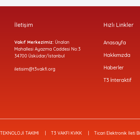
İletişim
Hızlı Linkler
Vakıf Merkezimiz:
Ünalan
Anasayfa
Mahallesi Ayazma Caddesi No:3
Hakkımızda
34700 Üsküdar/İstanbul
Haberler
iletisim@t3vakfi.org
T3 İnteraktif
 TEKNOLOJİ TAKIMI
T3 VAKFI KVKK
Ticari Elektronik İleti 