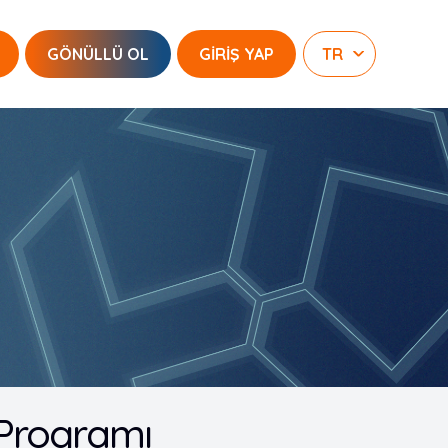
GÖNÜLLÜ OL
GİRİŞ YAP
k Programı