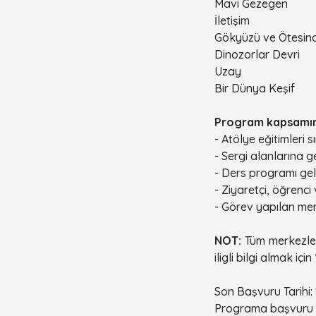
Mavi Gezegen
İletişim
Gökyüzü ve Ötesinde
Dinozorlar Devri
Uzay
Bir Dünya Keşif
Program kapsamınd
- Atölye eğitimleri
- Sergi alanlarına g
- Ders programı gel
- Ziyaretçi, öğrenci v
- Görev yapılan me
NOT:
Tüm merkezler
iligli bilgi almak için
Son Başvuru Tarihi:
Programa başvuru 