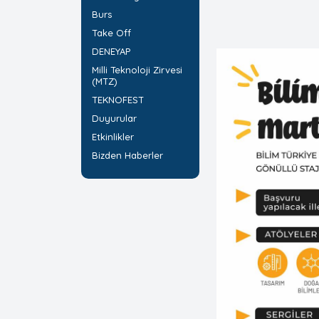
Burs
Take Off
DENEYAP
Milli Teknoloji Zirvesi
(MTZ)
TEKNOFEST
Duyurular
Etkinlikler
Bizden Haberler