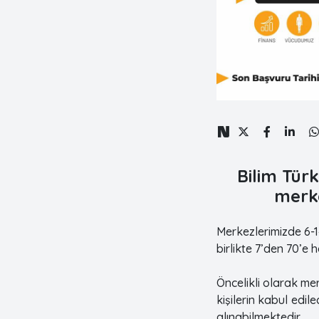
Bilim Tür
merke
Merkezlerimizde 6-1
birlikte 7’den 70’e 
Öncelikli olarak m
kişilerin kabul ed
alınabilmektedir.