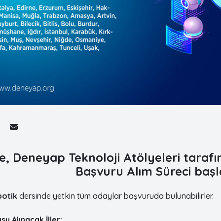
lde, Deneyap Teknoloji Atölyeleri tara
Başvuru Alım Süreci başl
botik
dersinde yetkin tüm adaylar başvuruda bulunabilirler.
u Alınacak İller: