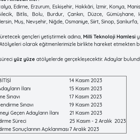
lya, Edirne, Erzurum, Eskişehir, Hakkâri, İzmir, Konya, Man
ilecik, Bitlis, Bolu, Burdur, Çankırı, Düzce, Gümüşhane, Iğ
in, Muş, Nevşehir, Niğde, Osmaniye, Siirt, Sinop, Şanlıurfa,
i üretecek gençleri yetiştirmek adına,
Milli Teknoloji Hamlesi
y
tölyeleri olarak eğitmenlerimizle birlikte hareket etmekten 
süreci
yüz yüze
atölyelerde gerçekleşecektir. Adaylar bulund
İTİŞİ
14 Kasım 2023
dayların İlanı
15 Kasım 2023
me Sınavı
17 Kasım 2023
lendirme Sınavı
19 Kasım 2023
meyi Geçen Adayların İlanı
21 Kasım 2023
irme Süreci
25 Kasım - 2 Aralık 2023
irme Sonuçlarının Açıklanması
7 Aralık 2023