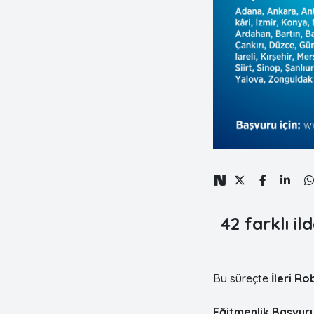
42 farklı i
Bu süreçte
İleri Ro
Eğitmenlik Başvurus