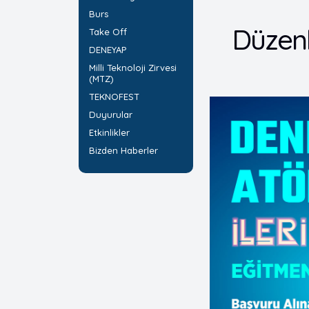
Burs
Düzenl
Take Off
DENEYAP
Milli Teknoloji Zirvesi
(MTZ)
TEKNOFEST
Duyurular
Etkinlikler
Bizden Haberler