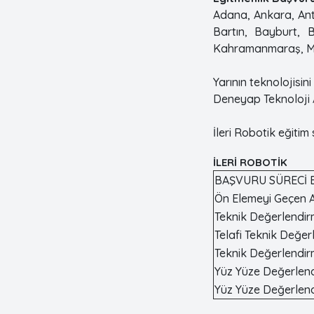
Adana, Ankara, Anta
Bartın, Bayburt, B
Kahramanmaraş, Mers
Yarının teknolojisin
Deneyap Teknoloji A
İleri Robotik eğitim 
İLERİ ROBOTİK
BAŞVURU SÜRECİ B
Ön Elemeyi Geçen A
Teknik Değerlendir
Telafi Teknik Değer
Teknik Değerlendir
Yüz Yüze Değerlend
Yüz Yüze Değerlend